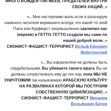
МНОГО ВОЖДЕЙ-ПИГМЕЕВ, ПРЕДАТЕЛЕЙ ВНУТРИ
СВОИХ НАЦИЙ
…»
«… Мне нестерпимо жаль если я разочарую
наивного читателя верившего всегда, что какой-то злой
Папа или Курфюрст злоумышленно
заключил нас
(евреев) в ГЕТТО
.
ГЕТТО создали мы сами по
нашей доброй воли
…»
СИОНИСТ-ФАШИСТ-ТЕРРОРИСТ
Вольф Евнович
Жаботинский
«… Вы израильтяне не должны быть
сердобольными.
Вы убиваете своего врага
. Вы не
должны сочувствовать ему до тех пор,
пока МЫ НЕ
УНИЧТОЖИМ
так называемую
АРАБСКУЮ КУЛЬТУРУ
НА РАЗВАЛИНАХ КОТОРОЙ МЫ ПОСТРОИМ
СОБСТВЕННУЮ ЦИВИЛИЗАЦИЮ
…»
СИОНИСТ-ФАШИСТ-ТЕРРОРИСТ
Менахем
Вольфович Бегин