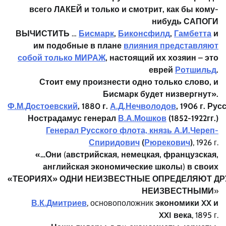
всего ЛАКЕЙ
и только и смотрит, как бы кому-
нибудь САПОГИ
ВЫЧИСТИТЬ
…
Бисмарк
,
Биконсфилд
,
Гамбетта
и
им подобные в плане
влияния представляют
собой только МИРАЖ
, настоящий их хозяин – это
еврей
Ротшильд
.
Стоит ему произнести одно только слово, и
Бисмарк
будет низвергнут».
Ф.М.Достоевский
, 1880
г.
А.Д.Нечволодов
, 1906
г. Рус
Нострадамус
генерал
В.А.Мошков
(1852-1922гг.)
Генерал Русского флота, князь А.И.Череп-
Спиридович
(
Рюрекович
)
, 1926 г.
«…Они
(
австрийская, немецкая, французская,
английская экономические
школы
)
в своих
«ТЕОРИЯХ»
ОДНИ НЕИЗВЕСТНЫЕ
ОПРЕДЕЛЯЮТ
ДР
НЕИЗВЕСТНЫМИ
»
В.К.Дмитриев
, основоположник
экономики XX
и
XXI
века
, 1895 г.