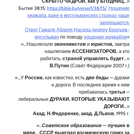
СКРЫТО ЧАДРОЙ, как у БЛУДНИЦ
…»
Бытие 38:15:
https://bible.by/verse/1/38/15/
.
Ношение
хиджаба даже в мусульманских странах чаще
запрещается
,
Ответ Гамаля Абделя Насера лидеру Братьев-
мусульман
по поводу
ношения хиджабов
»
«…Нашлепали
экономистов
и
юристов,
завтра
нашлепаем
АССЕНИЗАТОРОВ,
а кто
работать,
страной управлять будет
…»
В.Путин
(Совет Федерации 2007 г.)
«…У
России,
как известно, есть
две беды
— дураки
и дороги. В последнее время к ним
прибавилась
третья
—
либеральные
ДУРАКИ, КОТОРЫЕ УКАЗЫВАЮТ
ДОРОГИ
…»
Акад. Н.Федоренко, акад. Д.Львов
, 1995 г.
«…
Советское образование
— лучшее
в
мире
…
СССР выиграл космическую гонку за