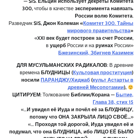
— SIS
.
Ельцин использует декреты Комитета
300,
чтобы в качестве
эксперимента навязать
России волю Комитета
.
Разведчик
SIS,
Джон Колеман «
Комитет 300. Тайны
мирового правительства
»
«
XXI век будет построен за счет России
,
в
ущерб
России и на
руинах
России»
Бжезинский, Збигнев Казимеж
ДЛЯ МУСУЛЬМАНСКИХ РАДИКАЛОВ
: В древние
времена
БЛУДНИЦЫ (
Культовая проституция
)
носили
ПАРАНДЖУ/
Хиджаб
(
культ Астарты в
древней Месопотамии
),
ЦИТИРУЕМ
: Толкование
Библии/Корана —
Бытие,
Глава 38, стих 15
«…
И увидел её Иуда и почёл её за БЛУДНИЦУ,
потому что ОНА ЗАКРЫЛА ЛИЦО СВОЁ…
»
«…
Проходя той дорогой, Иуда увидел её и
подумал, что она БЛУДНИЦА, ибо ЛИЦО ЕЁ БЫЛО