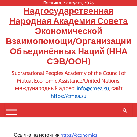
Skip
Пятница, 7 августа, 2026
Надгосударственная
to
content
Народная Академия Совета
Экономической
Взаимопомощи/Организации
Объединённых Наций (ННА
СЭВ/ООН)
Supranational Peoples Academy of the Council of
Mutual Economic Assistance/United Nations.
Международный адрес:
info@cmea.su
, сайт
https://cmea.su
Ссылка на источник
https://economics-