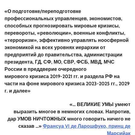
«О подготовке/переподготовке
профессиональных управленцев, экономистов,
способных прогнозировать мировые кризисы,
перевороты, «революции», военные конфликты,
«терроризм», эффективно управлять ноосферной
экономикой на всех уровнях иерархии от
предприятий до правительства, администрации
президента, ГД, СФ, МО, СВР, ФСБ, МВД, МЧС
России
в
преддверие очередного
мирового
кризиса 2019-2021
гг. и
раздела РФ
на
части
на фоне мирового кризиса 2023-2025 гг., 2029
г. и далее
»
«…
ВЕЛИКИЕ УМЫ
умеют
выразить
многое
в
немногих словах
. Напротив,
дар
УМОВ НИЧТОЖНЫХ
много
говорить
ничего не
сказав
…»
Франсуа VI де Ларошфуко, принц де
Марсийак