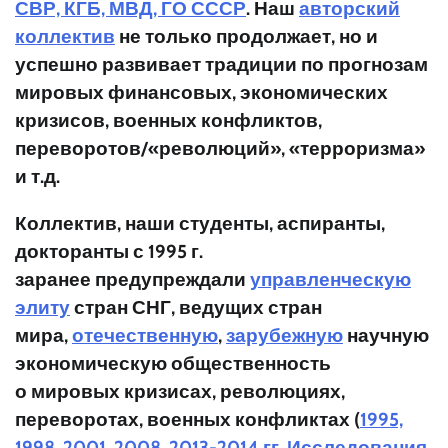
СВР, КГБ, МВД, ГО СССР
. Наш
авторский
коллектив
не только продолжает, но и
успешно развивает традиции по прогнозам
мировых финансовых, экономических
кризисов, военных конфликтов,
переворотов/«революций», «терроризма»
и т.д.
Коллектив, наши студенты, аспиранты,
докторанты с 1995 г.
заранее
предупреждали
управленческую
элиту
стран СНГ, ведущих стран
мира,
отечественную
,
зарубежную
научную
экономическую общественность
о
мировых кризисах, революциях,
переворотах, военных конфликтах
(
1995,
1998, 2001, 2008, 2013-2014 гг.
Исследования