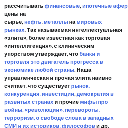
рассчитывать
финансовые
,
ипотечные
афе
цены на
сырье,
нефть
,
металлы
на
мировых
рынках
. Так называемая интеллектуальная
«элита», более известная как
торговая
«интеллигенция», с клиническим
упорством утверждает,
что
банки и
торговля это двигатель прогресса в
экономике любой страны
. Наша
управленческая и прочая элита наивно
считает, что существует
рынок,
конкуренция, инвестиции
,
демократия в
развитых странах
и прочие
мифы про
войны, «революции», перевороты,
терроризм, о свободе слова в западных
СМИ и их историков, философов
и др.