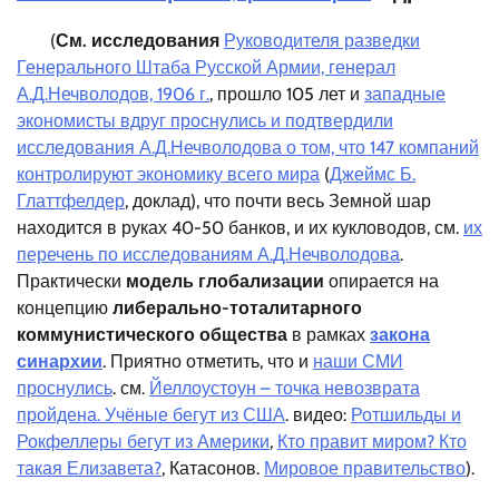
(
См. исследования
Руководителя разведки
Генерального Штаба Русской Армии, генерал
А.Д.Нечволодов, 1906 г.
, прошло 105 лет и
западные
экономисты вдруг проснулись и подтвердили
исследования А.Д.Нечволодова о том, что 147 компаний
контролируют экономику всего мира
(
Джеймс Б.
Глаттфелдер
, доклад), что почти весь Земной шар
находится в руках 40-50 банков, и их кукловодов, см.
их
перечень по исследованиям А.Д.Нечволодова
.
Практически
модель глобализации
опирается на
концепцию
либерально-тоталитарного
коммунистического общества
в рамках
закона
синархии
. Приятно отметить, что и
наши СМИ
проснулись
. см.
Йеллоустоун – точка невозврата
пройдена. Учёные бегут из США
. видео:
Ротшильды и
Рокфеллеры бегут из Америки
,
Кто правит миром? Кто
такая Елизавета?
, Катасонов.
Мировое правительство
).