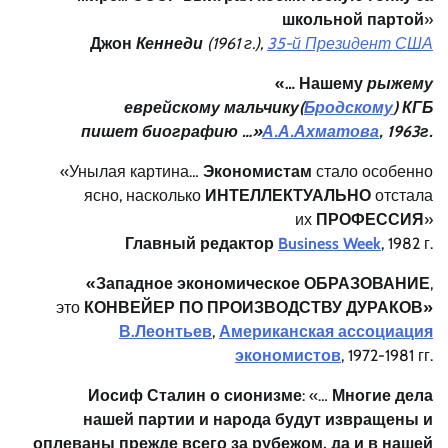
школьной партой
»
Джон
Кеннеди
(1961 г.),
35-й Президент США
«… Нашему
рыжему
еврейскому мальчику(
Бродскому
) КГБ
пишет биографию …»
А.А.Ахматова
, 1963г.
«Унылая картина…
Экономистам
стало особенно
ясно, насколько
ИНТЕЛЛЕКТУАЛЬНО
отстала
их
ПРОФЕССИЯ
»
Главный редактор
Business Week
, 1982 г.
«Западное экономическое ОБРАЗОВАНИЕ
,
это
КОНВЕЙЕР ПО ПРОИЗВОДСТВУ ДУРАКОВ»
В.Леонтьев
,
Американская ассоциация
экономистов
, 1972-1981 гг.
Иосиф Сталин о сионизме
: «…
Многие
дела
нашей партии и народа будут извращены и
оплеваны прежде всего за рубежом, да и в нашей