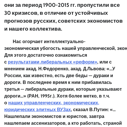
они за период 1900-2015 гг. пропустили все
30 кризисов, в отличие от устойчивых
прогнозов русских, советских экономистов
и нашего коллектива.
Нас
огорчает
интеллектуально-
экономическая
убогость
нашей
управленческой
,
эко
Для этого достаточно ознакомиться
с
результатами либеральных «реформ»
, или с
мнением акад. Н.Федоренко, акад. Д.Львова: «…У
России, как известно, есть две беды — дураки и
дороги. В последнее время к ним прибавилась
третья —
либеральные дураки, которые указывают
дороги
…» (РАН, 1995г.). Хотя более метко, в т.ч.
о
наших управленческих, экономических,
юридических элитных ВУЗах
, сказал В.Путин: «…
Нашлепали экономистов и юристов, завтра
нашлепаем ассенизаторов
, а кто работать, страной