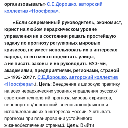
организовывать»
С.Е.Дорошко
,
авторский
коллектив «Ноосфера»
.
«Если современный руководитель, экономист,
юрист на любом иерархическом уровне
управления не в состоянии решать
простейшую
задачу
по
прогнозу
регулярных мировых
кризисов
, не умеет использовать их в интересах
народа, то
его место подметать улицы
,
а
не
писать
законы
и
не руководить
ВУЗ-ми,
академиями, предприятиями, регионами, страной
…»
1995-2017
г.
С.Е.Дорошко
,
авторский коллектив
«Ноосфера»
.
1. Цель
: Внедрение в широкую практику
на всех иерархических уровнях управления русских/
советских технологий прогноза мировых кризисов,
переворотов/революций, военных конфликтов и
использованию их в интересах России. Учитывать
прогнозы при планировании устойчивого
жизнеобеспечения страны.
2. Цель
: Выйти