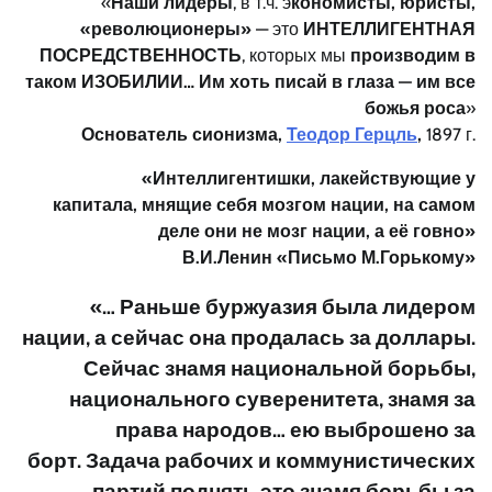
«
Наши лидеры
, в т.ч. э
кономисты,
юристы,
«революционеры»
— это
ИНТЕЛЛИГЕНТНАЯ
ПОСРЕДСТВЕННОСТЬ
, которых мы
производим в
таком ИЗОБИЛИИ… Им хоть писай в глаза — им все
божья роса
»
Основатель сионизма,
Теодор Герцль
,
1897 г.
«Интеллигентишки, лакействующие у
капитала, мнящие себя мозгом нации, на самом
деле они не мозг нации, а её говно»
В.И.Ленин «Письмо М.Горькому»
«… Раньше буржуазия была лидером
нации, а сейчас она продалась за доллары.
Сейчас знамя национальной борьбы,
национального суверенитета, знамя за
права народов… ею выброшено за
борт. Задача рабочих и коммунистических
партий поднять это знамя борьбы за