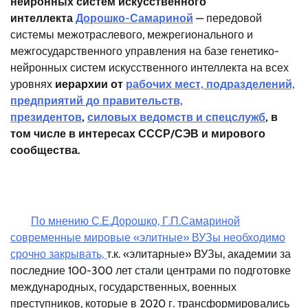
нейронных систем искусственного
интеллекта
Дорошко-Самариной
— передовой
системы межотраслевого, межрегионального и
межгосударственного управления на базе генетико-
нейронных систем искусственного интеллекта на всех
уровнях
иерархии
от
рабочих мест, подразделений,
предприятий до правительств,
президентов
,
силовых ведомств и спецслужб
, в
том числе в интересах СССР/СЭВ и мирового
сообщества.
По мнению С.Е.Дорошко, Г.П.Самариной
современные мировые «элитные» ВУЗы необходимо
срочно закрывать,
т.к. «элитарные» ВУЗы, академии за
последние 100-300 лет стали центрами по подготовке
международных, государственных, военных
преступников, которые в 2020 г. трансформировались