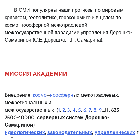
В СМИ популярны наши прогнозы по мировым
кризисам, геополитике, геоэкономике и в целом по
космо-ноосферной межотраслевой
межгосударственной парадигме управления Дорошко-
Самариной (С.Е. Дорошко, Г.П. Самарина).
МИССИЯ АКАДЕМИИ
Внедрение
космо
—
ноосферн
ых межотраслевых,
межрегиональных и
межгосударственных
(
1
,
2
,
3
,
4
,
5
,
6
,
7
,
8
,
9
…11, 625-
2500-10000 серверных систем Дорошко-
Самариной)
идеологических
,
законодательных
,
управленческих
г