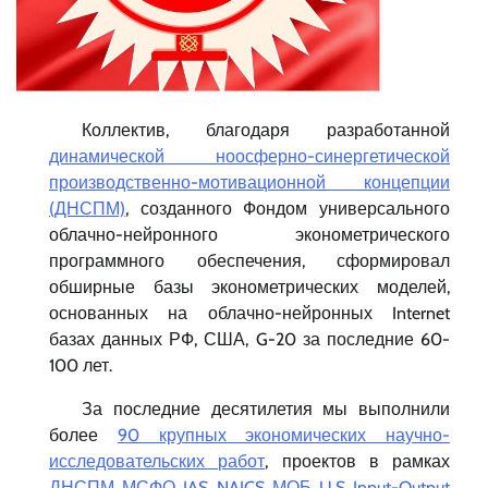
Коллектив, благодаря разработанной
динамической ноосферно-синергетической
производственно-мотивационной концепции
(ДНСПМ)
, созданного Фондом универсального
облачно-нейронного эконометрического
программного обеспечения, сформировал
обширные базы эконометрических моделей,
основанных на облачно-нейронных Internet
базах данных РФ, США, G-20 за последние 60-
100 лет.
За последние десятилетия мы выполнили
более
90 крупных экономических научно-
исследовательских работ
, проектов в рамках
ДНСПМ
,
МСФО
,
IAS
,
NAICS
,
МОБ
,
U.S. Input-Output