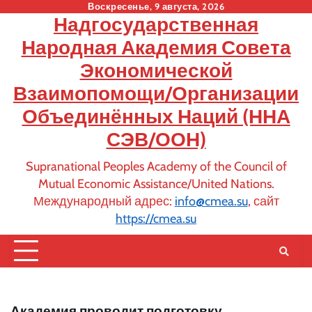
Skip
Воскресенье, 9 августа, 2026
Надгосударственная
to
content
Народная Академия Совета
Экономической
Взаимопомощи/Организации
Объединённых Наций (ННА
СЭВ/ООН)
Supranational Peoples Academy of the Council of
Mutual Economic Assistance/United Nations.
Международный адрес:
info@cmea.su
, сайт
https://cmea.su
Академия проводит подготовку