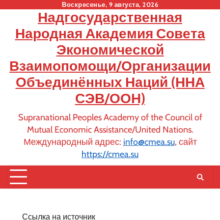
Skip
Воскресенье, 9 августа, 2026
Надгосударственная
to
content
Народная Академия Совета
Экономической
Взаимопомощи/Организации
Объединённых Наций (ННА
СЭВ/ООН)
Supranational Peoples Academy of the Council of
Mutual Economic Assistance/United Nations.
Международный адрес:
info@cmea.su
, сайт
https://cmea.su
Ссылка на источник