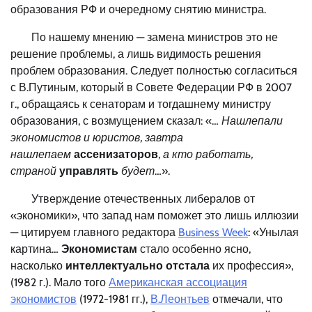
образования РФ и очередному снятию министра.
По нашему мнению — замена министров это не
решение проблемы, а лишь видимость решения
проблем образования. Следует полностью согласиться
с В.Путиным, который в Совете Федерации РФ в 2007
г., обращаясь к сенаторам и тогдашнему министру
образования, с возмущением сказал: «…
Нашлепали
экономистов и юристов, завтра
нашлепаем
ассенизаторов
, а кто работать,
страной
управлять
будет
…».
Утверждение отечественных либералов от
«экономики», что запад нам поможет это лишь иллюзии
— цитируем главного редактора
Business Week
: «Унылая
картина…
Экономистам
стало особенно ясно,
насколько
интеллектуально отстала
их профессия»,
(1982 г.). Мало того
Американская ассоциация
экономистов
(1972-1981 гг.),
В.Леонтьев
отмечали, что