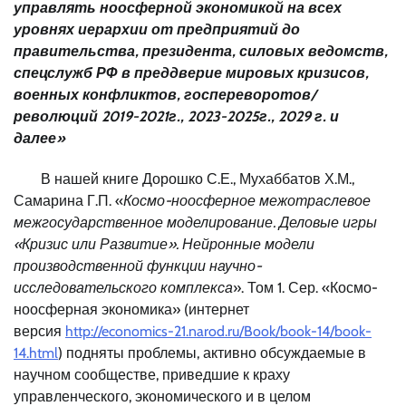
управлять ноосферной экономикой на всех
уровнях иерархии от предприятий до
правительства, президента, силовых ведомств,
спецслужб РФ
в преддверие мировых кризисов
,
военных конфликтов, госпереворотов/
революций
2019-2021г., 2023-2025г., 2029 г.
и
далее»
В нашей книге Дорошко С.Е., Мухаббатов Х.М.,
Самарина Г.П. «
Космо-ноосферное межотраслевое
межгосударственное моделирование. Деловые игры
«Кризис или Развитие». Нейронные модели
производственной функции научно-
исследовательского комплекса
». Том 1. Сер. «Космо-
ноосферная экономика» (интернет
версия
http://economics-21.narod.ru/Book/book-14/book-
14.html
) подняты проблемы, активно обсуждаемые в
научном сообществе, приведшие к краху
управленческого, экономического и в целом