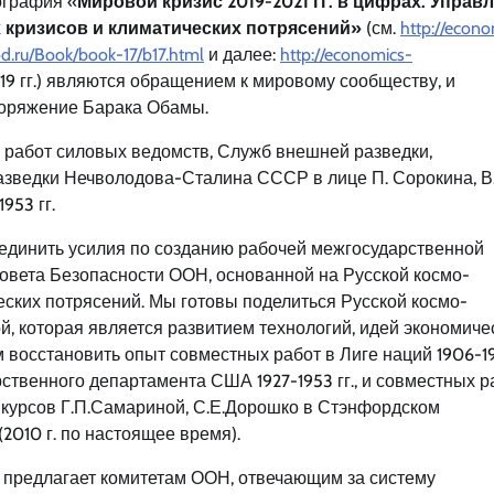
ография «
Мировой кризис 2019-2021 гг. в цифрах. Управ
 кризисов и климатических потрясений»
(см.
http://econo
od.ru/Book/book-17/b17.html
и далее:
http://economics-
019 гг.) являются обращением к мировому сообществу, и
споряжение Барака Обамы.
работ силовых ведомств, Служб внешней разведки,
азведки Нечволодова-Сталина СССР в лице П. Сорокина, В
953 гг.
ъединить усилия по созданию рабочей межгосударственной
вета Безопасности ООН, основанной на Русской космо-
ских потрясений. Мы готовы поделиться Русской космо-
 которая является развитием технологий, идей экономиче
осстановить опыт совместных работ в Лиге наций 1906-1917
твенного департамента США 1927-1953 гг., и совместных р
их курсов Г.П.Самариной, С.Е.Дорошко в Стэнфордском
(2010 г. по настоящее время).
 предлагает комитетам ООН, отвечающим за систему