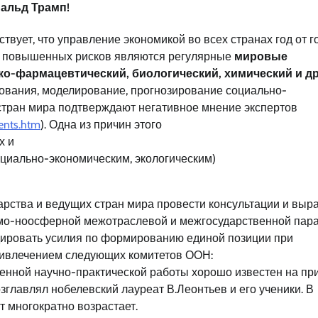
альд Трамп!
вует, что управление экономикой во всех странах год от г
, повышенных рисков являются регулярные
мировые
ико-фармацевтический, биологический, химический и др
вания, моделирование, прогнозирование социально-
 стран мира подтверждают негативное мнение экспертов
ents.htm
). Одна из причин этого
х и
циально-экономическим, экологическим)
рства и ведущих стран мира провести консультации и выр
смо-ноосферной межотраслевой и межгосударственной пар
ировать усилия по формированию единой позиции при
ривлечением следующих комитетов ООН:
венной научно-практической работы хорошо известен на пр
главлял нобелевский лауреат В.Леонтьев и его ученики. В
 многократно возрастает.