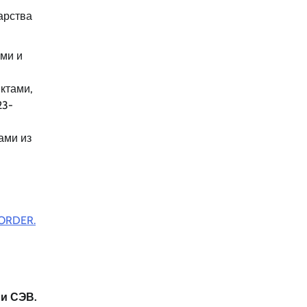
арства
ми и
ктами,
23-
ами из
ORDER.
и СЭВ.