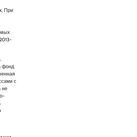
х. При
овых
2013-
.
а фонд
венная
ссами с
а не
о-
а
о