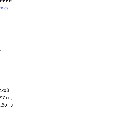
ление
mics-
.
ской
 гг.,
абот в