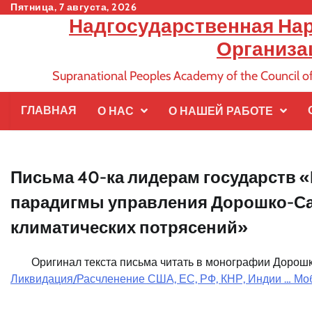
Skip
Пятница, 7 августа, 2026
Надгосударственная На
to
content
Организа
Supranational Peoples Academy of the Council
ГЛАВНАЯ
О НАС
О НАШЕЙ РАБОТЕ
Письма 40-ка лидерам государств
парадигмы управления Дорошко-Са
климатических потрясений»
Оригинал текста письма читать в монографии Дорошк
Ликвидация/Расчленение США, ЕС, РФ, КНР, Индии … М