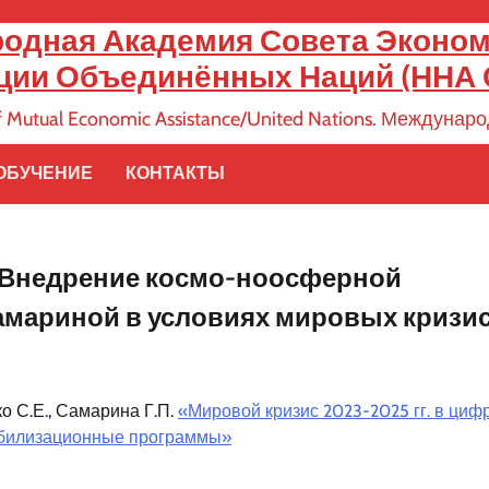
родная Академия Совета Эконо
ции Объединённых Наций (ННА
 of Mutual Economic Assistance/United Nations. Междуна
ОБУЧЕНИЕ
КОНТАКТЫ
 «Внедрение космо-ноосферной
мариной в условиях мировых кризис
о С.Е., Самарина Г.П.
«Мировой кризис 2023-2025 гг. в цифр
обилизационные программы»