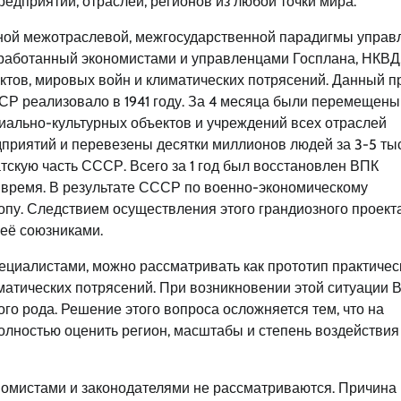
дприятий, отраслей, регионов из любой точки мира.
ой межотраслевой, межгосударственной парадигмы управ
разработанный экономистами и управленцами Госплана, НКВД
ов, мировых войн и климатических потрясений. Данный пр
Р реализовало в 1941 году. За 4 месяца были перемещены
оциально-культурных объектов и учреждений всех отраслей
дприятий и перевезены десятки миллионов людей за 3-5 ты
атскую часть СССР. Всего за 1 год был восстановлен ВПК
 время. В результате СССР по военно-экономическому
пу. Следствием осуществления этого грандиозного проект
 её союзниками.
ециалистами, можно рассматривать как прототип практичес
матических потрясений. При возникновении этой ситуации
ого рода. Решение этого вопроса осложняется тем, что на
лностью оценить регион, масштабы и степень воздействия
омистами и законодателями не рассматриваются. Причина