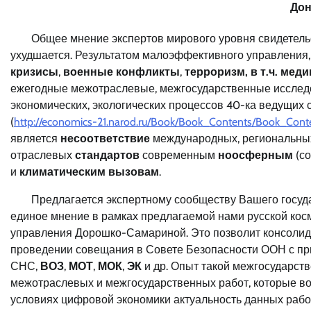
Дон
Общее мнение экспертов мирового уровня свидетельст
ухудшается. Результатом малоэффективного управления
кризисы
,
военные конфликты
,
терроризм, в т.ч. мед
ежегодные межотраслевые, межгосударственные исследо
экономических, экологических процессов 40-ка ведущих
(
http://economics-21.narod.ru/Book/Book_Contents/Book_Cont
является
несоответствие
международных, региональны
отраслевых
стандартов
современным
ноосферным
(со
и
климатическим
вызовам
.
Предлагается экспертному сообществу Вашего госуда
единое мнение в рамках предлагаемой нами русской ко
управления Дорошко-Самариной. Это позволит консолид
проведении совещания в Совете Безопасности ООН с п
СНС,
ВОЗ
,
МОТ
,
МОК
,
ЭК
и др. Опыт такой межгосударст
межотраслевых и межгосударственных работ, которые воз
условиях цифровой экономики актуальность данных работ