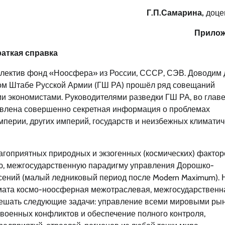
Г.П.Самарина,
доцен
Прилож
раткая справка
оллектив фонд «Ноосфера» из России, СССР, СЭВ. Доводим 
ьном Штабе Русской Армии (ГШ РА) прошёл ряд совещаний
и экономистами. Руководителями разведки ГШ РА, во главе
тавлена совершенно секретная информация о проблемах
мперии, других империй, государств и неизбежных климатич
агоприятных природных и экзогенных (космических) факто
ю, межгосударственную парадигму управления Дорошко-
сений (малый ледниковый период после Modern Maximum). 
мата космо-ноосферная межотраслевая, межгосударственн
ешать следующие задачи: управление всеми мировыми рын
 военных конфликтов и обеспечение полного контроля,