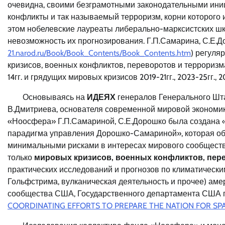
очевидна, своими безграмотными законодательными ини
конфликты и так называемый терроризм, корни которого и
этом нобелевские лауреаты либерально-марксистских ш
невозможность их прогнозирования. Г.П.Самарина, С.Е.Д
21.narod.ru/Book/Book_Contents/Book_Contents.htm
) регуля
кризисов, военных конфликтов, переворотов и терроризма, 
14гг. и грядущих мировых кризисов 2019-21гг., 2023-25гг., 20
Основываясь на
ИДЕЯХ
генералов Генерального Штаба
В.Дмитриева, основателя современной мировой экономики
«Ноосфера» Г.П.Самариной, С.Е.Дорошко была создана 
парадигма управления Дорошко-Самариной», которая о
минимальными рисками в интересах мирового сообщест
только
мировых кризисов, военных конфликтов, пер
практических исследований и прогнозов по климатически
Гольфстрима, вулканическая деятельность и прочее) аме
сообщества США, Государственного департамента США 
COORDINATING EFFORTS TO PREPARE THE NATION FOR SP