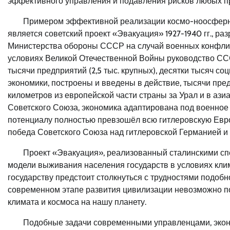
эффективного управления и подавления рисков любых пре
Примером эффективной реализации космо-ноосферн
является советский проект «Эвакуация» 1927-1940 гг., 
Министерства обороны СССР на случай военных конфликт
условиях Великой Отечественной Войны руководство ССС
тысячи предприятий (2,5 тыс. крупных), десятки тысяч с
экономики, построены и введены в действие, тысячи пре
километров из европейской части страны за Урал и в ази
Советского Союза, экономика адаптирована под военное
потенциалу полностью превзошёл всю гитлеровскую Евро
победа Советского Союза над гитлеровской Германией и
Проект «Эвакуация», реализованный сталинскими сп
модели выживания населения государств в условиях кли
государству предстоит столкнуться с трудностями подобн
современном этапе развития цивилизации невозможно по
климата и космоса на нашу планету.
Подобные задачи современными управленцами, экон