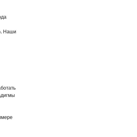
ода
.
Наши
аботать
адигмы
имере