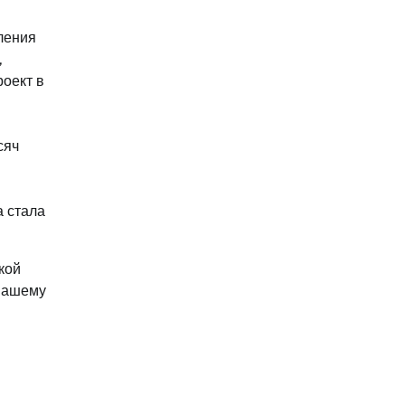
ления
,
оект в
сяч
а стала
кой
 Вашему