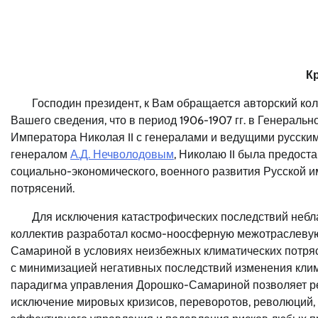
К
Господин президент, к Вам обращается авторский к
Вашего сведения, что в период 1906-1907 гг. в Генерал
Императора Николая II с генералами и ведущими русским
генералом
А.Д. Нечволодовым
, Николаю II была предос
социально-экономического, военного развития Русской и
потрясений.
Для исключения катастрофических последствий небл
коллектив разработал космо-ноосферную межотраслеву
Самариной в условиях неизбежных климатических потря
с минимизацией негативных последствий изменения кли
парадигма управления Дорошко-Самариной позволяет р
исключение мировых кризисов, переворотов, революций,