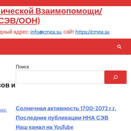
мической Взаимопомощи/
 СЭВ/ООН)
родный адрес:
info@cmea.su
, сайт
https://cmea.su
Поиск
ов и
Солнечная активность 1700-2072 г.г.
ах.
Последние публикации ННА СЭВ
Наш канал на YouTube