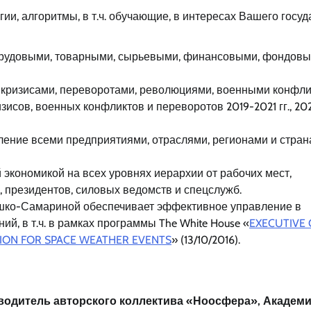
ии, алгоритмы, в т.ч. обучающие, в интересах Вашего госуд
трудовыми, товарными, сырьевыми, финансовыми, фондовы
кризисами, переворотами, революциями, военными конфли
зисов, военных конфликтов и переворотов 2019-2021 гг., 20
ление всеми предприятиями, отраслями, регионами и стран
кономикой на всех уровнях иерархии от рабочих мест,
, президентов, силовых ведомств и спецслужб.
шко-Самариной обеспечивает эффективное управление в
й, в т.ч. в рамках программы The White House «
EXECUTIVE 
ION FOR SPACE WEATHER EVENTS
» (13/10/2016).
водитель авторского коллектива «Ноосфера», Академи