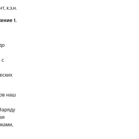
т, к.э.н.
ение 1.
до
 с
еских
ров наш
Наряду
ая
ками,