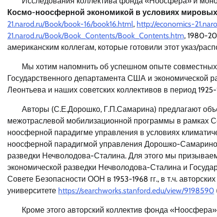
Исследования коллектива фонда «Ноосфера» и мон
Космо-ноосферной экономикой в условиях мировых
21.narod.ru/Book/book-16/book16.html
,
http://economics-21.nar
21.narod.ru/Book/Book_Contents/Book_Contents.htm
, 1980-2
американским коллегам, которые готовили этот указ/ра
Мы хотим напомнить об успешном опыте совместных 
Государственного департамента США и экономической р
Леонтьева и наших советских коллективов в период 1925-1
Авторы (С.Е.Дорошко, Г.П.Самарина) предлагают об
межотраслевой мобилизационной программы в рамках Со
ноосферной парадигме управления в условиях климатиче
ноосферной парадигмой управления Дорошко-Самариной,
разведки Нечволодова-Сталина. Для этого мы призываем в
экономической разведки Нечволодова-Сталина и Государс
Совете Безопасности ООН в 1953-1968 гг., в т.ч. авторск
университете
https://searchworks.stanford.edu/view/9198590
Кроме этого авторский коллектив фонда «Ноосфера»