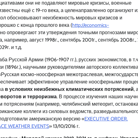
циативами они не подавляют мировые кризисы, военные
звестны ещё с 19-го века, а целенаправленно организуют и
кол обосновывают неизбежность мировых кризисов и
орошко с конца прошлого века (
http://economics-
рно опровергают эти утверждения точными прогнозами мир
например, август 1998г., сентябрь 2001г., сентябрь 2008г., 
29г. и т.д.
 Русской Армии (1906-1907 гг.), русских экономистов, в т.ч
 (1896г.), научными руководителями авторского коллектив
«Русская космо-ноосферная межотраслевая, межгосударст
беспечивает эффективное управление ноосферными проце
ва
в условиях неизбежных климатических потрясений
, 
еворотов и терроризма
. В процессе изучения наших научн
м потрясениям (например, челябинский метеорит, остановк
риканские коллеги из силовых ведомств, разведывательног
подготовили американскую версию «
EXECUTIVE ORDER.
ACE WEATHER EVENTS
» 13/10/2016 г.