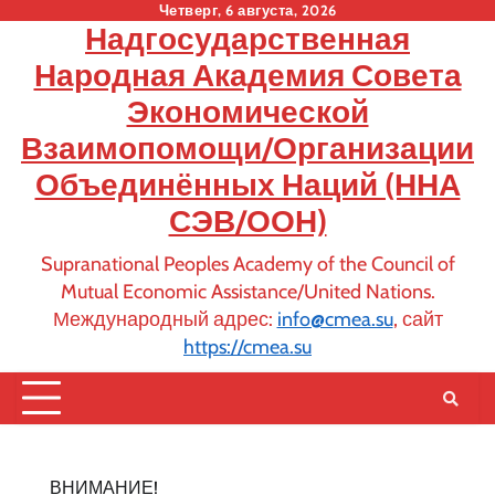
Skip
Четверг, 6 августа, 2026
Надгосударственная
to
content
Народная Академия Совета
Экономической
Взаимопомощи/Организации
Объединённых Наций (ННА
СЭВ/ООН)
Supranational Peoples Academy of the Council of
Mutual Economic Assistance/United Nations.
Международный адрес:
info@cmea.su
, сайт
https://cmea.su
ВНИМАНИЕ!